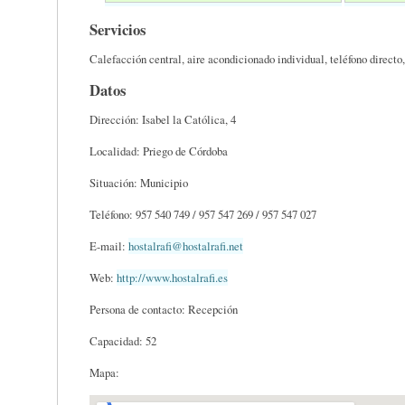
Servicios
Calefacción central, aire acondicionado individual, teléfono directo,
Datos
Dirección: Isabel la Católica, 4
Localidad: Priego de Córdoba
Situación: Municipio
Teléfono: 957 540 749 / 957 547 269 / 957 547 027
E-mail:
hostalrafi@hostalrafi.net
Web:
http://www.hostalrafi.es
Persona de contacto: Recepción
Capacidad: 52
Mapa: