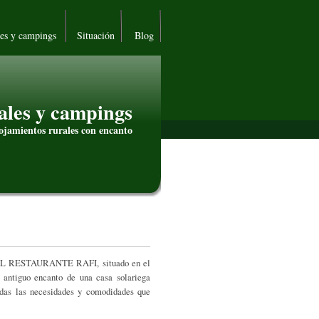
les y campings
Situación
Blog
ales y campings
ojamientos rurales con encanto
OSTAL RESTAURANTE RAFI, situado en el
l antiguo encanto de una casa solariega
todas las necesidades y comodidades que