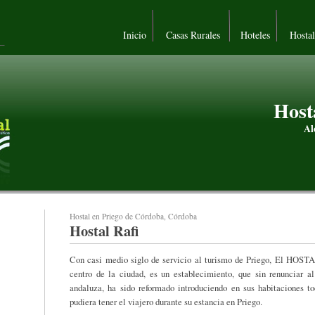
Inicio
Casas Rurales
Hoteles
Hosta
Host
Al
Hostal en Priego de Córdoba, Córdoba
Hostal Rafi
Con casi medio siglo de servicio al turismo de Priego, El H
centro de la ciudad, es un establecimiento, que sin renunciar a
andaluza, ha sido reformado introduciendo en sus habitaciones 
pudiera tener el viajero durante su estancia en Priego.