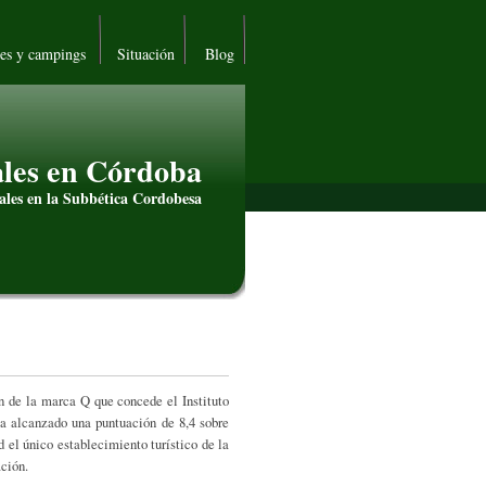
les y campings
Situación
Blog
les en Córdoba
ales en la Subbética Cordobesa
ón de la marca Q que concede el Instituto
Ha alcanzado una puntuación de 8,4 sobre
ad el único establecimiento turístico de la
ación.