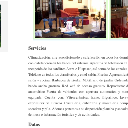
Servicios
Climatización: aire acondicionado y calefacción en todos los dormi
con calefacción en los baños del interior. Aparatos de televisión en
recepción de los satélites Astra e Hispasat, así como de los canales
Teléfono en todos los dormitorios y en el salón. Piscina Aparcamie
salón y cocina. Barbacoa de piedra. Mobiliario de jardín. Ordenad
banda ancha gratuito. Red wifi de acceso gratuito. Reproductor 
automático Puerta de vehiculos con apertura automatica y ma
equipada. Cuenta con: Vitrocerámica, horno, frigorífico, lavava
exprimidor de cítricos. Cristalería, cubertería y mantelería comp
secadora y pila. Además ponemos a su disposición plancha y secador
de mesa e información turística y de actividades.
Datos