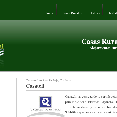
Inicio
Casas Rurales
Hoteles
Hosta
Casas Rura
Alojamientos rur
Casa rural en Zagrilla Baja, Córdoba
Casateli
Casateli ha conseguido la certificaci
para la Calidad Turística Española. 
10 en la auditoría, y es en la actualid
Subbética que cuenta con esta certific