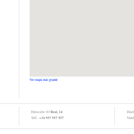
Ver mapa más grande
C/ Real, 14
Dirección:
Dise
+34 957 957 957
Telf.:
Vali