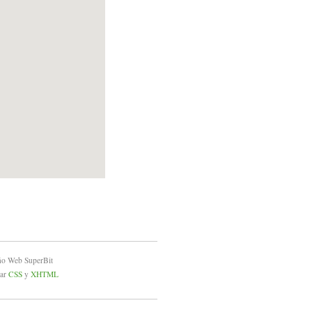
ño Web SuperBit
dar
CSS
y
XHTML