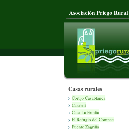
Asociación Priego Rural
Casas rurales
Cortijo Casablanca
Casateli
Casa La Ermita
El Refugio del Compae
Fuente Zagrilla