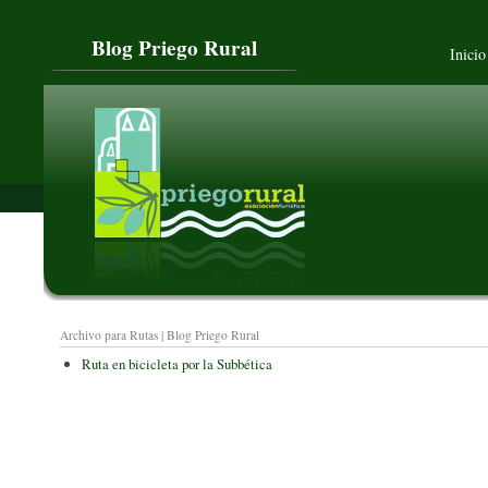
Blog Priego Rural
Inicio
Archivo para Rutas | Blog Priego Rural
Ruta en bicicleta por la Subbética